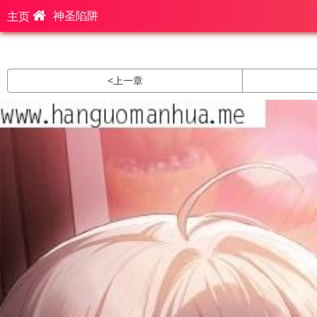
神圣陷阱
主页
<
上一章