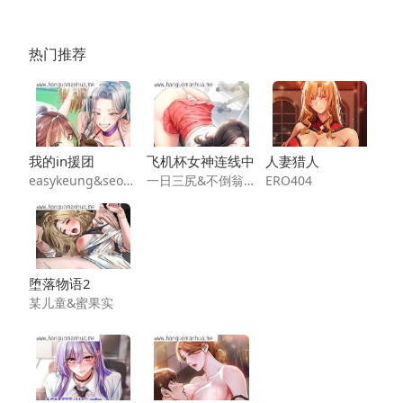
热门推荐
我的in援团
飞机杯女神连线中
人妻猎人
easykeung&seongsu
一日三尻&不倒翁&灰背隼
ERO404
堕落物语2
某儿童&蜜果实