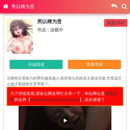
男以稀为贵
男以稀为贵
热度1047
书况：连载中
开始阅读
查看书架
当拥有生育能力的男性越来越少,政府推出的政策又接连失败,究竟该怎
么做才能拯救生育率呢？…
为了持续发展,望各位网友帮忙分享一下，本站网址是
韩国漫
画
的全拼【
www.hanguomanhua.me
】,在此谢谢了